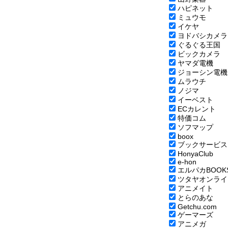
ハピネット
ミュウモ
イケヤ
ヨドバシカメラ
ぐるぐる王国
ビックカメラ
ヤマダ電機
ジョーシン電機
ムラウチ
ノジマ
イーベスト
ECカレント
特価コム
ソフマップ
boox
ブックサービス
HonyaClub
e-hon
エルパカBOOK
ツタヤオンライ
アニメイト
とらのあな
Getchu.com
ゲーマーズ
アニメガ