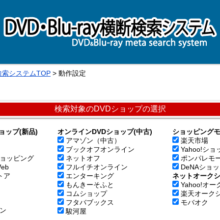
断検索システムTOP
> 動作設定
検索対象のDVDショップの選択
ョップ(新品)
オンラインDVDショップ(中古)
ショッピングモ
アマゾン（中古）
楽天市場
ブックオフオンライン
Yahoo!シ
ョッピング
ネットオフ
ポンパレモ
eb
フルイチオンライン
DeNAショ
トア
エンターキング
ネットオーク
もんきーそふと
Yahoo!オ
コムショップ
楽天オーク
フタバブックス
モバオク
ン
駿河屋