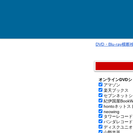
DVD・Blu-ray横
オンラインDVDシ
アマゾン
楽天ブックス
セブンネットシ
紀伊国屋BookW
hontoネットス
neowing
タワーレコード
バンダレコード
ディスクユニオ
山野楽器